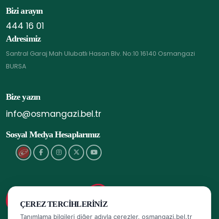
Bizi arayın
444 16 01
Adresimiz
Santral Garaj Mah Ulubatlı Hasan Blv. No:10 16140 Osmangazi
BURSA
Bize yazın
info@osmangazi.bel.tr
Sosyal Medya Hesaplarımız
ÇEREZ TERCIHLERINIZ
Tanımlama bilgileri diğer adıyla çerezler, osmangazi.bel.tr