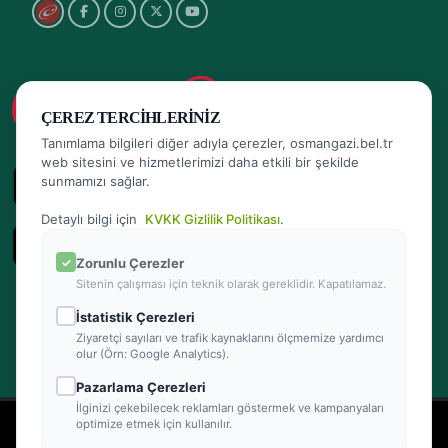
ÇEREZ TERCIHLERINIZ
Tanımlama bilgileri diğer adıyla çerezler, osmangazi.bel.tr
web sitesini ve hizmetlerimizi daha etkili bir şekilde
sunmamızı sağlar.
Detaylı bilgi için
KVKK Gizlilik Politikası
.
Zorunlu Çerezler
Sitenin çalışması için teknik olarak gereklidir. Kapatılamaz.
İstatistik Çerezleri
Ziyaretçi sayıları ve trafik kaynaklarını ölçmemize yardımcı
olur (Örn: Google Analytics).
Pazarlama Çerezleri
İlginizi çekebilecek reklamları göstermek ve kampanyaları
- Powered by Teracity
optimize etmek için kullanılır.
2026 © Osmangazi Belediyesi Tüm hakları saklıdır