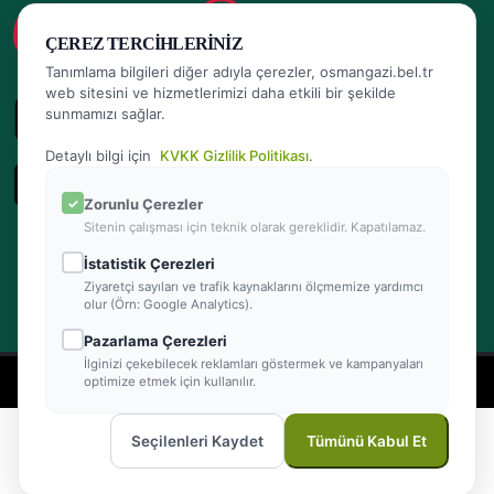
ÇEREZ TERCIHLERINIZ
Tanımlama bilgileri diğer adıyla çerezler, osmangazi.bel.tr
web sitesini ve hizmetlerimizi daha etkili bir şekilde
sunmamızı sağlar.
Detaylı bilgi için
KVKK Gizlilik Politikası
.
Zorunlu Çerezler
Sitenin çalışması için teknik olarak gereklidir. Kapatılamaz.
İstatistik Çerezleri
Ziyaretçi sayıları ve trafik kaynaklarını ölçmemize yardımcı
olur (Örn: Google Analytics).
Pazarlama Çerezleri
İlginizi çekebilecek reklamları göstermek ve kampanyaları
- Powered by Teracity
optimize etmek için kullanılır.
2026 © Osmangazi Belediyesi Tüm hakları saklıdır
Seçilenleri Kaydet
Tümünü Kabul Et