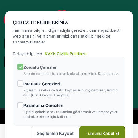
ÇEREZ TERCIHLERINIZ
Tanımlama bilgileri diğer adıyla çerezler, osmangazi.bel.tr
web sitesini ve hizmetlerimizi daha etkili bir şekilde
sunmamızı sağlar.
Detaylı bilgi için
KVKK Gizlilik Politikası
.
Zorunlu Çerezler
Sitenin çalışması için teknik olarak gereklidir. Kapatılamaz.
İstatistik Çerezleri
Ziyaretçi sayıları ve trafik kaynaklarını ölçmemize yardımcı
olur (Örn: Google Analytics).
Pazarlama Çerezleri
İlginizi çekebilecek reklamları göstermek ve kampanyaları
- Powered by Teracity
optimize etmek için kullanılır.
2026 © Osmangazi Belediyesi Tüm hakları saklıdır
Seçilenleri Kaydet
Tümünü Kabul Et