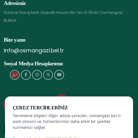
Adresimiz
Santral Garaj Mah Ulubatlı Hasan Blv. No:10 16140 Osmangazi
BURSA
Bize yazın
info@osmangazi.bel.tr
Sosyal Medya Hesaplarımız
ÇEREZ TERCIHLERINIZ
Tanımlama bilgileri diğer adıyla çerezler, osmangazi.bel.tr
web sitesini ve hizmetlerimizi daha etkili bir şekilde
sunmamızı sağlar.