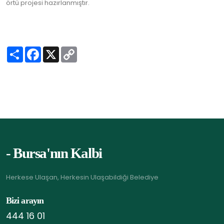
örtü projesi hazırlanmıştır.
S
F
X
C
h
a
o
a
c
p
r
e
y
e
b
L
o
i
o
n
k
k
- Bursa'nın Kalbi
Herkese Ulaşan, Herkesin Ulaşabildiği Belediye
Bizi arayın
444 16 01