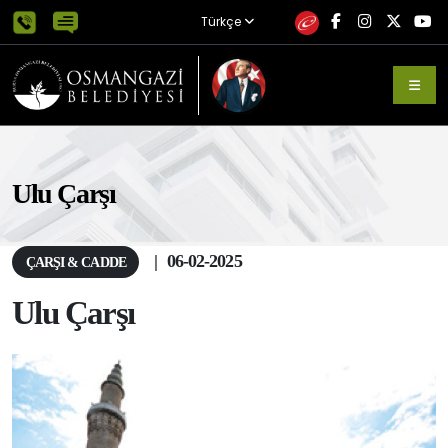
Türkçe
Ulu Çarşı
|
06-02-2025
ÇARŞI & CADDE
Ulu Çarşı