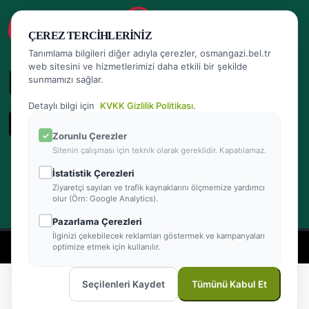
ÇEREZ TERCIHLERINIZ
Tanımlama bilgileri diğer adıyla çerezler, osmangazi.bel.tr
web sitesini ve hizmetlerimizi daha etkili bir şekilde
sunmamızı sağlar.
Detaylı bilgi için
KVKK Gizlilik Politikası
.
Zorunlu Çerezler
Sitenin çalışması için teknik olarak gereklidir. Kapatılamaz.
İstatistik Çerezleri
Ziyaretçi sayıları ve trafik kaynaklarını ölçmemize yardımcı
olur (Örn: Google Analytics).
Pazarlama Çerezleri
İlginizi çekebilecek reklamları göstermek ve kampanyaları
- Powered by Teracity
optimize etmek için kullanılır.
2026 © Osmangazi Belediyesi Tüm hakları saklıdır
Seçilenleri Kaydet
Tümünü Kabul Et