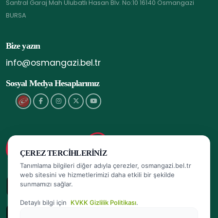
Santral Garaj Mah Ulubatlı Hasan Blv. No:10 16140 Osmangazi
BURSA
Bize yazın
info@osmangazi.bel.tr
Sosyal Medya Hesaplarımız
ÇEREZ TERCIHLERINIZ
Tanımlama bilgileri diğer adıyla çerezler, osmangazi.bel.tr
web sitesini ve hizmetlerimizi daha etkili bir şekilde
sunmamızı sağlar.
Detaylı bilgi için
KVKK Gizlilik Politikası
.