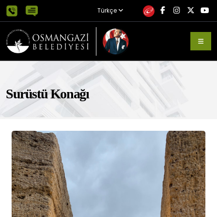
Türkçe
Surüstü Konağı