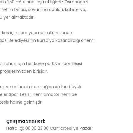
bin 250 m² alana inşa ettiğimiz Osmangazi
önetim binası, soyunma odaları, kafeterya,
u yer almaktadır.
erkes için spor yapma imkanı sunan
zi Belediyesi'nin Bursa'ya kazandırdığı önemli
 sahası için her köye park ve spor tesisi
ojelerimizden birisidir.
rmek ve onlara imkan sağlamaktan büyük
ler Spor Tesisi, hem amatör hem de
esis haline gelmiştir.
Çalışma Saatleri:
Hafta İçi: 08:30 23:00 Cumartesi ve Pazar: