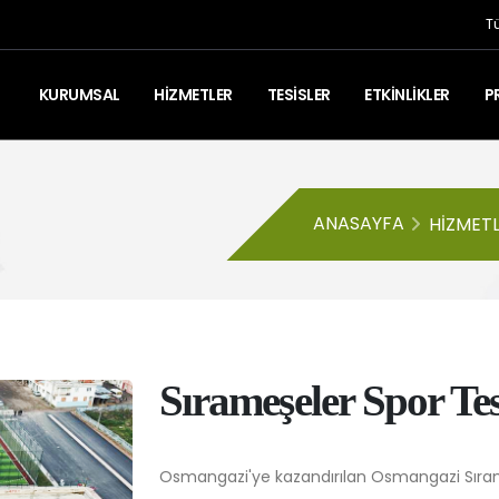
T
KURUMSAL
HİZMETLER
TESİSLER
ETKİNLİKLER
P
ANASAYFA
HIZMET
Sırameşeler Spor Tes
Osmangazi'ye kazandırılan Osmangazi Sırame