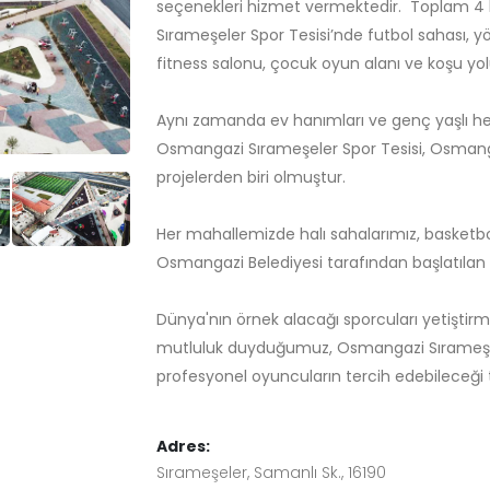
seçenekleri hizmet vermektedir. Toplam 4 
Sırameşeler Spor Tesisi’nde futbol sahası, y
fitness salonu, çocuk oyun alanı ve koşu yol
Aynı zamanda ev hanımları ve genç yaşlı h
Osmangazi Sırameşeler Spor Tesisi, Osmanga
projelerden biri olmuştur.
Her mahallemizde halı sahalarımız, basketbol
Osmangazi Belediyesi tarafından başlatılan pr
Dünya'nın örnek alacağı sporcuları yetişti
mutluluk duyduğumuz, Osmangazi Sırameşe
profesyonel oyuncuların tercih edebileceği t
Adres:
Sırameşeler, Samanlı Sk., 16190