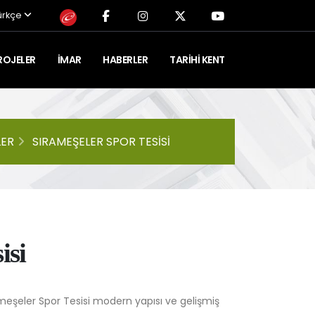
ürkçe
ROJELER
İMAR
HABERLER
TARIHI KENT
LER
SIRAMEŞELER SPOR TESISI
isi
şeler Spor Tesisi modern yapısı ve gelişmiş