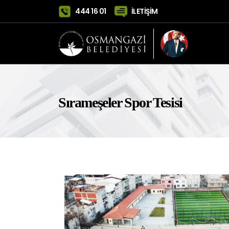
444 16 01
İLETİŞİM
Sırameşeler Spor Tesisi