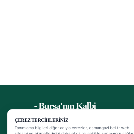
- Bursa'nın Kalbi
ÇEREZ TERCIHLERINIZ
Herkese Ulaşan, Herkesin Ulaşabildiği Belediye
Tanımlama bilgileri diğer adıyla çerezler, osmangazi.bel.tr web
sitesini ve hizmetlerimizi daha etkili bir şekilde sunmamızı sağlar