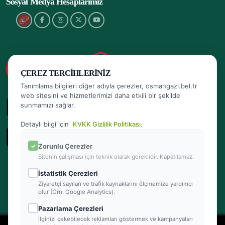
Sosyal Medya Hesaplarımız
ÇEREZ TERCIHLERINIZ
Tanımlama bilgileri diğer adıyla çerezler, osmangazi.bel.tr
web sitesini ve hizmetlerimizi daha etkili bir şekilde
sunmamızı sağlar.
Detaylı bilgi için
KVKK Gizlilik Politikası
.
Zorunlu Çerezler
Sitenin çalışması için teknik olarak gereklidir. Kapatılamaz.
İstatistik Çerezleri
Ziyaretçi sayıları ve trafik kaynaklarını ölçmemize yardımcı
olur (Örn: Google Analytics).
Pazarlama Çerezleri
İlginizi çekebilecek reklamları göstermek ve kampanyaları