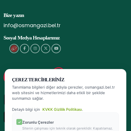
Bize yazın
info@osmangazi.bel.tr
Sosyal Medya Hesaplarımız
ÇEREZ TERCIHLERINIZ
Tanımlama bilgileri diğer adıyla çerezler, osmangazi.bel.tr
web sitesini ve hizmetlerimizi daha etkili bir şekilde
sunmamızı sağlar.
Detaylı bilgi için
KVKK Gizlilik Politikası
.
Zorunlu Çerezler
Sitenin çalışması için teknik olarak gereklidir. Kapatılamaz.