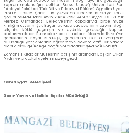
Bugün burada sadece bir müzenin değil aydınlık geleceğin
kapıları aralandığını belirten Bursa Uludağ Üniversitesi Fen
Edebiyat Fakültesi Türk Dili ve Edebiyati Bölümü Ögretim Üyesi
Prof.Dr. Hatice Şahin, “15 yüzyıldan itibaren Bursa’ya farklı
görünümlerde farklı etkinliklerle katkı veren Seyyid Usul Kültür
Merkezi Osmangazi Belediyesi’nin çabalarıyla birde müze
kimliğini üstlenmiştir. Bugün burada sadece bir müzenin değil
bilginin, köklü geçmişin ve aydınlık geleceğin kapıları
aralanmaktadır. Bu merkez sessiz rafların ötesinde Bursa’nın
çocuklarının hayal kurduğu, gençlerinin fikir alışverişinde
bulunduğu yetişkinlerinin öğrenmeye devam ettiği bir yaşam
alanı olarak geleceğe doğru yol alacaktır” şeklinde konuştu.
Zamansız Kitaplar Müzesi’nin açılışının ardından Başkan Erkan
Aydın ve protokol üyeleri müzeyi gezdi.
Osmangazi Belediyesi
Basın Yayın ve Halkla İlişkiler Müdürlüğü