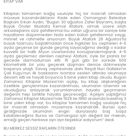
KİTAP VAR
Kitapları tamamen bağış usulüyle hiç bir masrafı olmadan
müzeye kazandırdıklarını ifade eden Osmangazi Belediye
Başkanı Erkan Aydın, “Bugün 30 ağustos Zafer Bayramı, başta
Büyük Önder Mustafa Kemal Atatürk, olmak üzere silah
arkadaşlarını aziz şehitlerimizi bu vatan uğruna bir saniye bile
hayatlarını düşünmeden feda eden bütün şehitlerimizi saygı,
minnet ve rahmetle anıyorum. Büyük Atatürk 26 Ağustos’ta
büyük taarruzu başlatmadan önce İngilizler bu cepheleri 4-5
ayda geçerse bir günde geçmiş sayacağımız dediği o kadar
kuvvetli bir hattı Afyon civarlarında konuşlandırmışlardı. 4-5
ayda geçilemez denilen cepheyi Atatürk, öyle bir planla bir
gecede darmaduman etti. 15 gün gibi bir sürede 500
kilometrelik bir yolu geçerek düşmanı denize dökmesiyle
başarıya ulaştı. Savaş cephesinde dahi Reşat Nuri Gültekin’in
Çalı Kuşu’nun ilk baskılarını bomba sesleri altında okumaya
devam etti ve hayatı boyunca 5 bine yakın kitap okudu. Bugün
Zamansız Kitaplar Müzesi’nin açılışı, bu kitap alışkanlığının
özellikle gençlerimize kazandırılması, okumanın önemini ve
okuduğunu anlayarak yorumlamanın hayata geçirmenin
değerini hep birlikte hayata geçireceğiz. Açılışını yaptığımız
Zamansız Kitaplar Müzesi’nde 1929 ile 1990 arasında basılmış 3
bine yakın kitap var, bu kitaplar tamamen bağış usulüyle hiç
bir masrafı olmadan müzemize kazandırdık. Burası içeri
girdiğinizde okumanın engin dünyasıyla baş başa
kalabileceğiniz Bursa ve Osmangazi için değerli bir mekan,
emeği geçen herkese ayrı ayrı teşekkür ediyorum” dedi.
BU MERKEZ SESSİZ RAFLARIN ÖTESİNDE