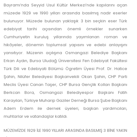
Bayramı’nda Seyyid Usul Kültür Merkezi’nde kapılarını açan
müzede 1929 ve 1990 yılları arasında basılmış nadir eserler
bulunuyor. Müzede bulunan yaklaşık 3 bin seçkin eser Türk
edebiyat tarihi açısından önemli örnekler sunarken
Cumhuriyetin kuruluş yıllarında yayımlanan roman ve
hikâyeler, dönemin toplumsal yapısını ve edebi anlayışını
yansıtıyor. Müzenin açılışına Osmangazi Belediye Başkanı
Erkan Aydın, Bursa Uludağ Üniversitesi Fen Edebiyat Fakültesi
Türk Dili ve Edebiyati Bölümü Ögretim Üyesi Prof. Dr. Hatice
Şahin, Nilüfer Belediyesi Başkanvekili Okan Şahin, CHP Parti
Meclis Üyesi Canan Taşer, CHP Bursa Gençlik Kolları Başkanı
Berkcan Bora, Osmangazi Belediyespor Başkanı Fatih
Karayılan, Türkiye Muharip Gaziler Derneği Bursa Şube Başkanı
Adem Erdem ile dernek üyeleri, başkan yardımcıları,
muhtarlar ve vatandaşlar katıldı.
MÜZEMİZDE 1929 İLE 1990 YILLARI ARASINDA BASILMIŞ 3 BİNE YAKIN