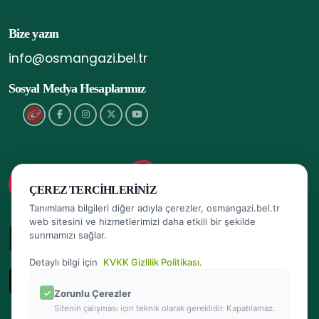
Bize yazın
info@osmangazi.bel.tr
Sosyal Medya Hesaplarımız
ÇEREZ TERCIHLERINIZ
Tanımlama bilgileri diğer adıyla çerezler, osmangazi.bel.tr
web sitesini ve hizmetlerimizi daha etkili bir şekilde
sunmamızı sağlar.
Detaylı bilgi için
KVKK Gizlilik Politikası
.
Zorunlu Çerezler
Sitenin çalışması için teknik olarak gereklidir. Kapatılamaz.