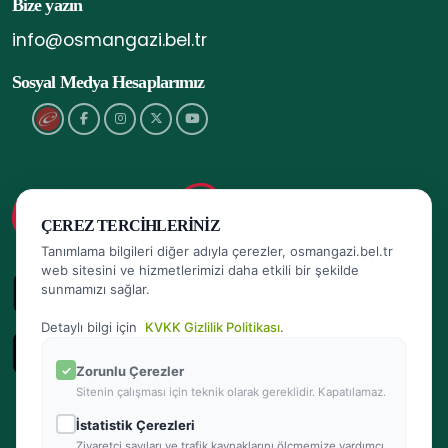
Bize yazın
info@osmangazi.bel.tr
Sosyal Medya Hesaplarımız
ÇEREZ TERCIHLERINIZ
Tanımlama bilgileri diğer adıyla çerezler, osmangazi.bel.tr
web sitesini ve hizmetlerimizi daha etkili bir şekilde
sunmamızı sağlar.
Detaylı bilgi için
KVKK Gizlilik Politikası
.
Zorunlu Çerezler
Sitenin çalışması için teknik olarak gereklidir. Kapatılamaz.
İstatistik Çerezleri
Ziyaretçi sayıları ve trafik kaynaklarını ölçmemize yardımcı