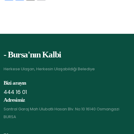
a
c
p
r
e
y
e
b
L
o
i
o
n
k
k
- Bursa'nın Kalbi
Herkese Ulaşan, Herkesin Ulaşabildiği Belediye
Bizi arayın
444 16 01
Adresimiz
Santral Garaj Mah Ulubatlı Hasan Blv. No:10 16140 Osmangazi
BURSA