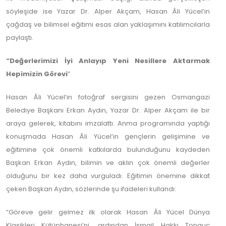
söyleşide ise Yazar Dr. Alper Akçam, Hasan Âli Yücel’in
çağdaş ve bilimsel eğitimi esas alan yaklaşımını katılımcılarla
paylaştı.
“Değerlerimizi İyi Anlayıp Yeni Nesillere Aktarmak
Hepimizin Görevi
”
Hasan Âli Yücel’in fotoğraf sergisini gezen Osmangazi
Belediye Başkanı Erkan Aydın, Yazar Dr. Alper Akçam ile bir
araya gelerek, kitabını imzalattı. Anma programında yaptığı
konuşmada Hasan Âli Yücel’in gençlerin gelişimine ve
eğitimine çok önemli katkılarda bulunduğunu kaydeden
Başkan Erkan Aydın, bilimin ve aklın çok önemli değerler
olduğunu bir kez daha vurguladı. Eğitimin önemine dikkat
çeken Başkan Aydın, sözlerinde şu ifadeleri kullandı:
“Göreve gelir gelmez ilk olarak Hasan Âli Yücel Dünya
Klasikleri Kütüphanesi’ni, ardından İsmail Hakkı Tonguç