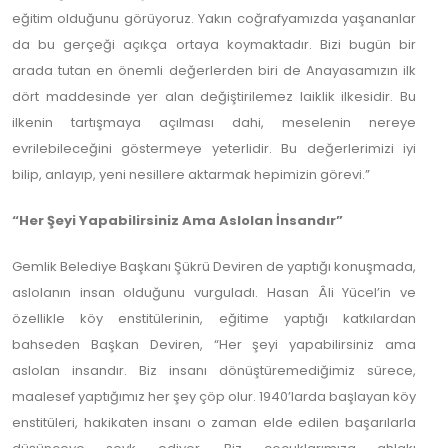
eğitim olduğunu görüyoruz. Yakın coğrafyamızda yaşananlar
da bu gerçeği açıkça ortaya koymaktadır. Bizi bugün bir
arada tutan en önemli değerlerden biri de Anayasamızın ilk
dört maddesinde yer alan değiştirilemez laiklik ilkesidir. Bu
ilkenin tartışmaya açılması dahi, meselenin nereye
evrilebileceğini göstermeye yeterlidir. Bu değerlerimizi iyi
bilip, anlayıp, yeni nesillere aktarmak hepimizin görevi.”
“Her Şeyi Yapabilirsiniz Ama Aslolan İnsandır”
Gemlik Belediye Başkanı Şükrü Deviren de yaptığı konuşmada,
aslolanın insan olduğunu vurguladı. Hasan Âli Yücel’in ve
özellikle köy enstitülerinin, eğitime yaptığı katkılardan
bahseden Başkan Deviren, “Her şeyi yapabilirsiniz ama
aslolan insandır. Biz insanı dönüştüremediğimiz sürece,
maalesef yaptığımız her şey çöp olur. 1940’larda başlayan köy
enstitüleri, hakikaten insanı o zaman elde edilen başarılarla