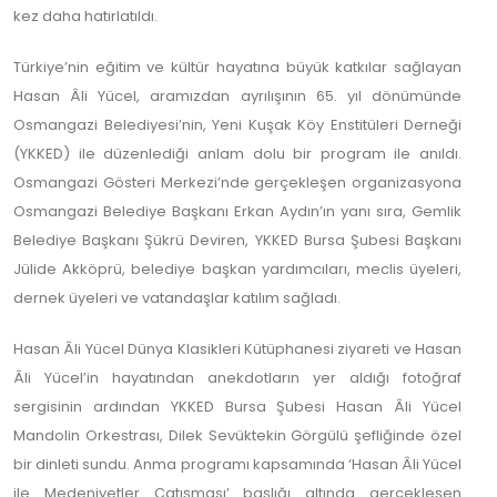
kez daha hatırlatıldı.
Türkiye’nin eğitim ve kültür hayatına büyük katkılar sağlayan
Hasan Âli Yücel, aramızdan ayrılışının 65. yıl dönümünde
Osmangazi Belediyesi’nin, Yeni Kuşak Köy Enstitüleri Derneği
(YKKED) ile düzenlediği anlam dolu bir program ile anıldı.
Osmangazi Gösteri Merkezi’nde gerçekleşen organizasyona
Osmangazi Belediye Başkanı Erkan Aydın’ın yanı sıra, Gemlik
Belediye Başkanı Şükrü Deviren, YKKED Bursa Şubesi Başkanı
Jülide Akköprü, belediye başkan yardımcıları, meclis üyeleri,
dernek üyeleri ve vatandaşlar katılım sağladı.
Hasan Âli Yücel Dünya Klasikleri Kütüphanesi ziyareti ve Hasan
Âli Yücel’in hayatından anekdotların yer aldığı fotoğraf
sergisinin ardından YKKED Bursa Şubesi Hasan Âli Yücel
Mandolin Orkestrası, Dilek Sevüktekin Görgülü şefliğinde özel
bir dinleti sundu. Anma programı kapsamında ‘Hasan Âli Yücel
ile Medeniyetler Çatışması’ başlığı altında gerçekleşen