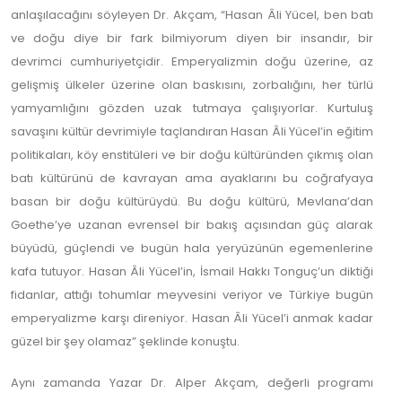
anlaşılacağını söyleyen Dr. Akçam, “Hasan Âli Yücel, ben batı
ve doğu diye bir fark bilmiyorum diyen bir insandır, bir
devrimci cumhuriyetçidir. Emperyalizmin doğu üzerine, az
gelişmiş ülkeler üzerine olan baskısını, zorbalığını, her türlü
yamyamlığını gözden uzak tutmaya çalışıyorlar. Kurtuluş
savaşını kültür devrimiyle taçlandıran Hasan Âli Yücel’in eğitim
politikaları, köy enstitüleri ve bir doğu kültüründen çıkmış olan
batı kültürünü de kavrayan ama ayaklarını bu coğrafyaya
basan bir doğu kültürüydü. Bu doğu kültürü, Mevlana’dan
Goethe’ye uzanan evrensel bir bakış açısından güç alarak
büyüdü, güçlendi ve bugün hala yeryüzünün egemenlerine
kafa tutuyor. Hasan Âli Yücel’in, İsmail Hakkı Tonguç’un diktiği
fidanlar, attığı tohumlar meyvesini veriyor ve Türkiye bugün
emperyalizme karşı direniyor. Hasan Âli Yücel’i anmak kadar
güzel bir şey olamaz” şeklinde konuştu.
Aynı zamanda Yazar Dr. Alper Akçam, değerli programı