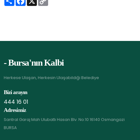
h
a
o
a
c
p
r
e
y
e
b
L
o
i
o
n
k
k
- Bursa'nın Kalbi
Herkese Ulaşan, Herkesin Ulaşabildiği Belediye
Bizi arayın
444 16 01
Adresimiz
Santral Garaj Mah Ulubatlı Hasan Blv. No:10 16140 Osmangazi
BURSA