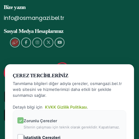
Bize yazın
info@osmangazi.bel.tr
Sosyal Medya Hesaplarımız
ÇEREZ TERCIHLERINIZ
Tanımlama bilgileri diğer adıyla çerezler, osmangazi.bel.tr
web sitesini ve hizmetlerimizi daha etkili bir şekilde
sunmamızı sağlar.
Detaylı bilgi için
KVKK Gizlilik Politikası
.
Zorunlu Çerezler
Sitenin çalışması için teknik olarak gereklidir. Kapatılamaz.
İstatistik Çerezleri