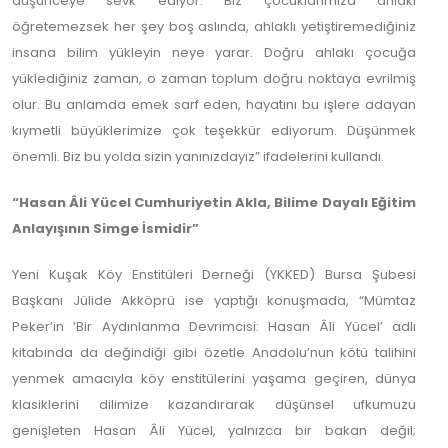
düşünceye sevk ediyor. Biz çocuklarımıza ahlakı
öğretemezsek her şey boş aslında, ahlaklı yetiştiremediğiniz
insana bilim yükleyin neye yarar. Doğru ahlakı çocuğa
yüklediğiniz zaman, o zaman toplum doğru noktaya evrilmiş
olur. Bu anlamda emek sarf eden, hayatını bu işlere adayan
kıymetli büyüklerimize çok teşekkür ediyorum. Düşünmek
önemli. Biz bu yolda sizin yanınızdayız” ifadelerini kullandı.
“Hasan Âli Yücel Cumhuriyetin Akla, Bilime Dayalı Eğitim
Anlayışının Simge İsmidir”
Yeni Kuşak Köy Enstitüleri Derneği (YKKED) Bursa Şubesi
Başkanı Jülide Akköprü ise yaptığı konuşmada, “Mümtaz
Peker’in ‘Bir Aydınlanma Devrimcisi: Hasan Âli Yücel’ adlı
kitabında da değindiği gibi özetle Anadolu’nun kötü talihini
yenmek amacıyla köy enstitülerini yaşama geçiren, dünya
klasiklerini dilimize kazandırarak düşünsel ufkumuzu
genişleten Hasan Âli Yücel, yalnızca bir bakan değil;