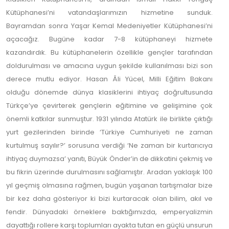
Kütüphanesi’ni vatandaşlarımızın hizmetine sunduk.
Bayramdan sonra Yaşar Kemal Medeniyetler Kütüphanesi’ni
açacağız. Bugüne kadar 7-8 kütüphaneyi hizmete
kazandırdık. Bu kütüphanelerin özellikle gençler tarafından
doldurulması ve amacına uygun şekilde kullanılması bizi son
derece mutlu ediyor. Hasan Âli Yücel, Milli Eğitim Bakanı
olduğu dönemde dünya klasiklerini ihtiyaç doğrultusunda
Türkçe’ye çevirterek gençlerin eğitimine ve gelişimine çok
önemli katkılar sunmuştur. 1931 yılında Atatürk ile birlikte çıktığı
yurt gezilerinden birinde ‘Türkiye Cumhuriyeti ne zaman
kurtulmuş sayılır?’ sorusuna verdiği ‘Ne zaman bir kurtarıcıya
ihtiyaç duymazsa’ yanıtı, Büyük Önder’in de dikkatini çekmiş ve
bu fikrin üzerinde durulmasını sağlamıştır. Aradan yaklaşık 100
yıl geçmiş olmasına rağmen, bugün yaşanan tartışmalar bize
bir kez daha gösteriyor ki bizi kurtaracak olan bilim, akıl ve
fendir. Dünyadaki örneklere baktığımızda, emperyalizmin
dayattığı rollere karşı toplumları ayakta tutan en güçlü unsurun