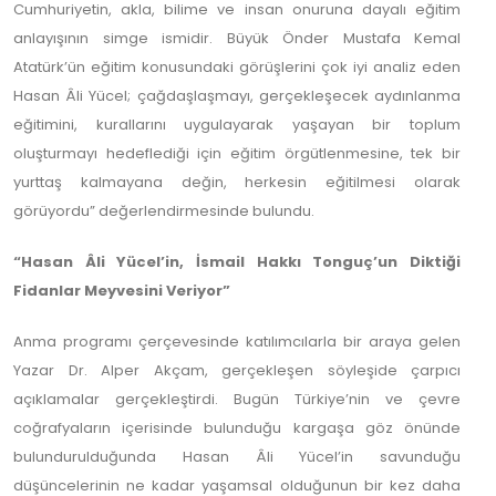
Cumhuriyetin, akla, bilime ve insan onuruna dayalı eğitim
anlayışının simge ismidir. Büyük Önder Mustafa Kemal
Atatürk’ün eğitim konusundaki görüşlerini çok iyi analiz eden
Hasan Âli Yücel; çağdaşlaşmayı, gerçekleşecek aydınlanma
eğitimini, kurallarını uygulayarak yaşayan bir toplum
oluşturmayı hedeflediği için eğitim örgütlenmesine, tek bir
yurttaş kalmayana değin, herkesin eğitilmesi olarak
görüyordu” değerlendirmesinde bulundu.
“Hasan Âli Yücel’in, İsmail Hakkı Tonguç’un Diktiği
Fidanlar Meyvesini Veriyor”
Anma programı çerçevesinde katılımcılarla bir araya gelen
Yazar Dr. Alper Akçam, gerçekleşen söyleşide çarpıcı
açıklamalar gerçekleştirdi. Bugün Türkiye’nin ve çevre
coğrafyaların içerisinde bulunduğu kargaşa göz önünde
bulundurulduğunda Hasan Âli Yücel’in savunduğu
düşüncelerinin ne kadar yaşamsal olduğunun bir kez daha