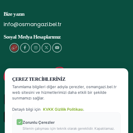
Bize yazın
info@osmangazi.bel.tr
Sosyal Medya Hesaplarımız
ÇEREZ TERCIHLERINIZ
Tanımlama bilgileri diğer adıyla çerezler, osmangazi.bel.tr
web sitesini ve hizmetlerimizi daha etkili bir şekilde
sunmamızı sağlar.
Detaylı bilgi için
KVKK Gizlilik Politikası
.
Zorunlu Çerezler
Sitenin çalışması için teknik olarak gereklidir. Kapatılamaz.