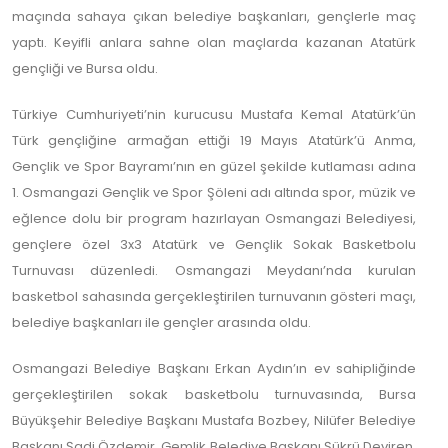
maçında sahaya çıkan belediye başkanları, gençlerle maç
yaptı. Keyifli anlara sahne olan maçlarda kazanan Atatürk
gençliği ve Bursa oldu.
Türkiye Cumhuriyeti’nin kurucusu Mustafa Kemal Atatürk’ün
Türk gençliğine armağan ettiği 19 Mayıs Atatürk’ü Anma,
Gençlik ve Spor Bayramı’nın en güzel şekilde kutlaması adına
1. Osmangazi Gençlik ve Spor Şöleni adı altında spor, müzik ve
eğlence dolu bir program hazırlayan Osmangazi Belediyesi,
gençlere özel 3x3 Atatürk ve Gençlik Sokak Basketbolu
Turnuvası düzenledi. Osmangazi Meydanı’nda kurulan
basketbol sahasında gerçekleştirilen turnuvanın gösteri maçı,
belediye başkanları ile gençler arasında oldu.
Osmangazi Belediye Başkanı Erkan Aydın’ın ev sahipliğinde
gerçekleştirilen sokak basketbolu turnuvasında, Bursa
Büyükşehir Belediye Başkanı Mustafa Bozbey, Nilüfer Belediye
Başkanı Şadi Özdemir, Gemlik Belediye Başkanı Şükrü Deviren,