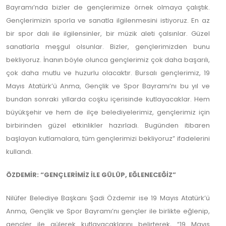
Bayramı’nda bizler de gençlerimize örnek olmaya çalıştık.
Gençlerimizin sporla ve sanatla ilgilenmesini istiyoruz. En az
bir spor dalı ile ilgilensinler, bir müzik aleti çalsınlar. Güzel
sanatlarla meşgul olsunlar. Bizler, gençlerimizden bunu
bekliyoruz. İnanın böyle olunca gençlerimiz çok daha başarılı,
çok daha mutlu ve huzurlu olacaktır. Bursalı gençlerimiz, 19
Mayıs Atatürk’ü Anma, Gençlik ve Spor Bayramı’nı bu yıl ve
bundan sonraki yıllarda coşku içerisinde kutlayacaklar. Hem
büyükşehir ve hem de ilçe belediyelerimiz, gençlerimiz için
birbirinden güzel etkinlikler hazırladı. Bugünden itibaren
başlayan kutlamalara, tüm gençlerimizi bekliyoruz” ifadelerini
kullandı.
ÖZDEMİR: “GENÇLERİMİZ İLE GÜLÜP, EĞLENECEĞİZ”
Nilüfer Belediye Başkanı Şadi Özdemir ise 19 Mayıs Atatürk’ü
Anma, Gençlik ve Spor Bayramı’nı gençler ile birlikte eğlenip,
gençler ile gülerek kutlayacaklarını belirterek, “19 Mayıs